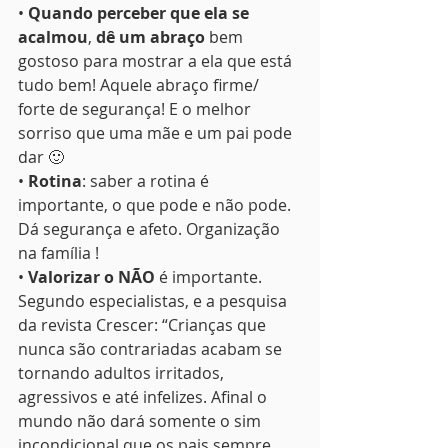
• 
Quando perceber que ela se 
acalmou
, 
dê um abraço
 bem 
gostoso para mostrar a ela que está 
tudo bem! Aquele abraço firme/ 
forte de segurança! E o melhor 
sorriso que uma mãe e um pai pode 
dar 🙂
• 
Rotina
: saber a rotina é 
importante, o que pode e não pode. 
Dá segurança e afeto. Organização 
na família !
• 
Valorizar o NÃO
 é importante. 
Segundo especialistas, e a pesquisa 
da revista Crescer: “Crianças que 
nunca são contrariadas acabam se 
tornando adultos irritados, 
agressivos e até infelizes. Afinal o 
mundo não dará somente o sim 
incondicional que os pais sempre 