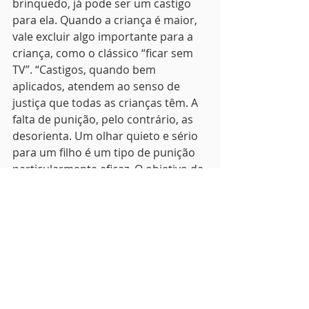
brinquedo, já pode ser um castigo 
para ela. Quando a criança é maior, 
vale excluir algo importante para a 
criança, como o clássico “ficar sem 
TV”. “Castigos, quando bem 
aplicados, atendem ao senso de 
justiça que todas as crianças têm. A 
falta de punição, pelo contrário, as 
desorienta. Um olhar quieto e sério 
para um filho é um tipo de punição 
particularmente eficaz. O objetivo da 
punição é incomodar”, afirma o 
psicanalista Francisco Daudt da 
Veiga. Fonte: Crescer
Para ser educativo, a criança precisa 
entender a relação entre o que fez e 
a consequência. A punição deve 
acontecer no mesmo momento, pois 
as crianças têm uma visão 