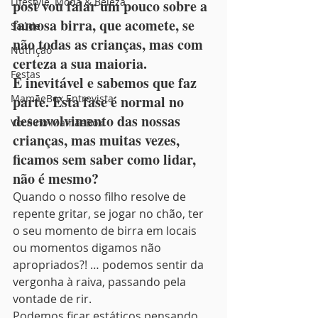
Lifestyle, Moda & Beleza
post vou falar um pouco sobre a 
famosa birra, que acomete, se 
Saúde
não todas as crianças, mas com 
Nutrição
certeza a sua maioria.
Festas
É inevitável e sabemos que faz 
MamãeBox Entrevista
parte. Esta fase é normal no 
desenvolvimento das nossas 
Você no MamãeBox
crianças, mas muitas vezes, 
ficamos sem saber como lidar, 
não é mesmo?
Quando o nosso filho resolve de 
repente gritar, se jogar no chão, ter 
o seu momento de birra em locais 
ou momentos digamos não 
apropriados?! … podemos sentir da 
vergonha à raiva, passando pela 
vontade de rir.
Podemos ficar estáticos pensando 