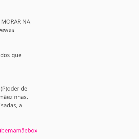
M MORAR NA 
Dewes 
dos que 
(P)oder de 
amãezinhas, 
sadas, a 
lubemamãebox