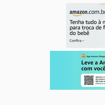
SeaWorld e Aquatica Orlando:
diversão em família