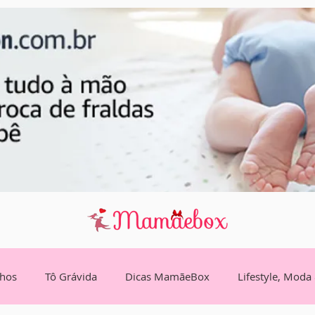
lhos
Tô Grávida
Dicas MamãeBox
Lifestyle, Moda