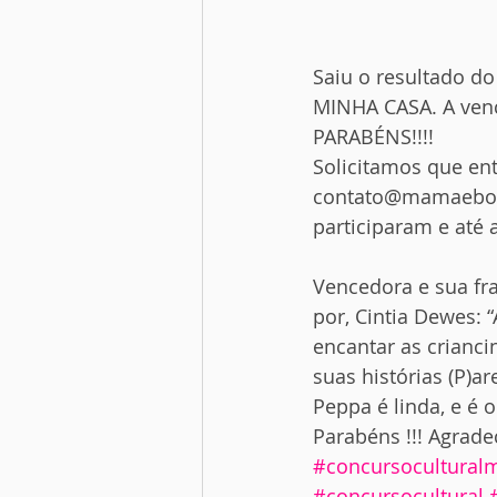
Saiu o resultado do
MINHA CASA. A venc
PARABÉNS!!!!
Solicitamos que en
contato@mamaebox.
participaram e até
Vencedora e sua fra
por, Cintia Dewes: 
encantar as crianci
suas histórias (P)a
Peppa é linda, e é 
Parabéns !!! Agrade
#concursocultura
#concursocultural