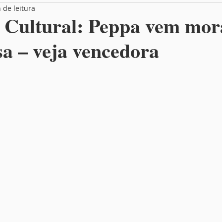
 de leitura
Box Entrevista
Você no MamãeBox
 Cultural: Peppa vem mor
a – veja vencedora