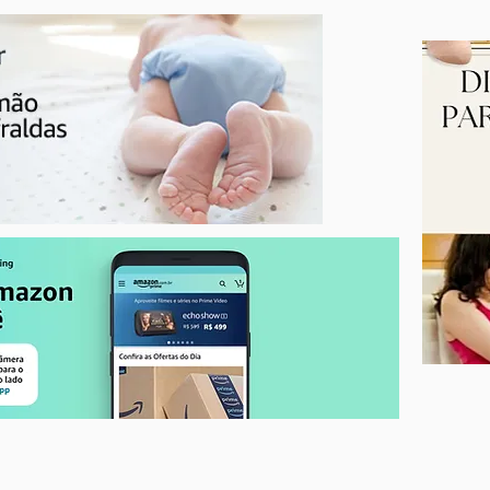
Férias escolares: sete dicas
simples para viagem de carro
segura e confortável