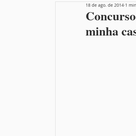
18 de ago. de 2014
1 min
Nutrição
Festas
Mamãe
Concurso
minha cas