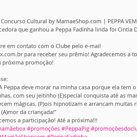
 Concurso Cultural by 
MamaeShop.com
 | PEPPA VE
edora que ganhou a Peppa Fadinha linda foi Cintia 
tre em contato com o Clube pelo e-mail 
com.br para receber seu prêmio! Agradecemos a to
 a próxima promoção! 
se:
“A Peppa deve morar na minha casa porque ela tem o 
nhas, com seu jeitinho (E)special conquista até as m
recem mágicas, (P)ois hipnotizam e arrancam muitas ri
o (A)mor da criançada!”
cemos a participação! Até a próxima!!!
lmamãebox
#promoções
#PeppaPig
#promoçõesdoc
#MamãeShopcom
#PeppaFadinha