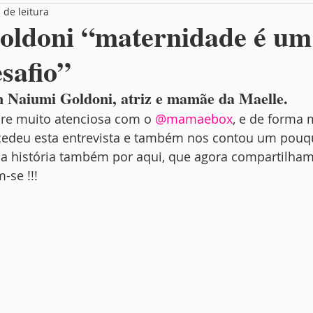
 de leitura
Box Entrevista
Você no MamãeBox
oldoni “maternidade é um
safio”
Naiumi Goldoni, atriz e mamãe da Maelle.
e muito atenciosa com o 
@mamaebox
, e de forma m
cedeu esta entrevista e também nos contou um pouq
sua história também por aqui, que agora compartilha
-se !!!