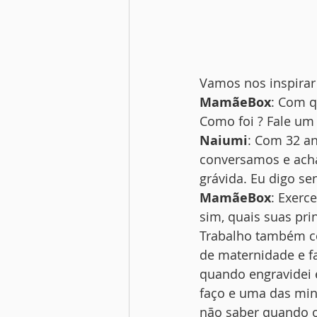
Vamos nos inspira
MamãeBox
: Com q
Como foi ? Fale u
Naiumi
: Com 32 a
conversamos e acha
grávida. Eu digo se
MamãeBox
: Exerc
sim, quais suas pr
Trabalho também c
de maternidade e fa
quando engravidei 
faço e uma das minh
não saber quando ou