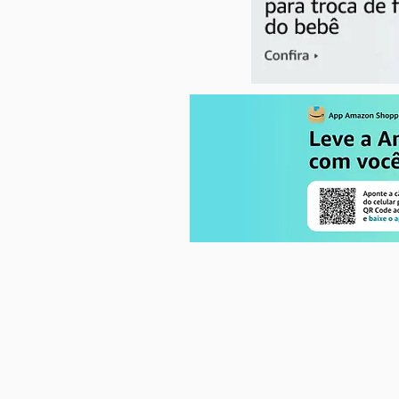
Seu mamilo rachou? Cuidados
essenciais durante a
amamentação