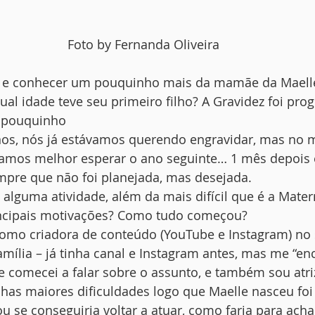
Foto by Fernanda Oliveira
r e conhecer um pouquinho mais da mamãe da Maell
ual idade teve seu primeiro filho? A Gravidez foi pr
m pouquinho
nos, nós já estávamos querendo engravidar, mas no 
mos melhor esperar o ano seguinte… 1 mês depois 
mpre que não foi planejada, mas desejada.
e alguma atividade, além da mais difícil que é a Mate
incipais motivações? Como tudo começou?
omo criadora de conteúdo (YouTube e Instagram) no
mília – já tinha canal e Instagram antes, mas me “enc
e comecei a falar sobre o assunto, e também sou atri
as maiores dificuldades logo que Maelle nasceu foi 
 se conseguiria voltar a atuar, como faria para ach