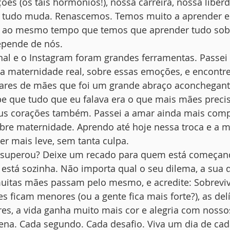
es (os tais hormônios!), nossa carreira, nossa liberd
, tudo muda. Renascemos. Temos muito a aprender e
 ao mesmo tempo que temos que aprender tudo sobr
epende de nós.
nal e o Instagram foram grandes ferramentas. Passei a
a maternidade real, sobre essas emoções, e encontrei
ares de mães que foi um grande abraço aconchegant
be que tudo que eu falava era o que mais mães preci
s corações também. Passei a amar ainda mais compa
obre maternidade. Aprendo até hoje nessa troca e a 
r mais leve, sem tanta culpa.
 superou? Deixe um recado para quem está começan
está sozinha. Não importa qual o seu dilema, a sua d
muitas mães passam pelo mesmo, e acredite: Sobrev
es ficam menores (ou a gente fica mais forte?), as delí
s, a vida ganha muito mais cor e alegria com nossos
pena. Cada segundo. Cada desafio. Viva um dia de ca