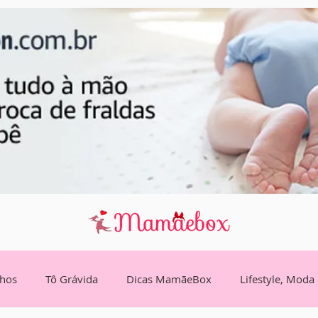
lhos
Tô Grávida
Dicas MamãeBox
Lifestyle, Moda