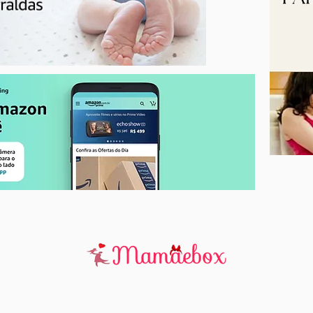
Férias: Confira algumas dicas
para as famílias aproveitarem
a folga com as crianças de
forma lúdica