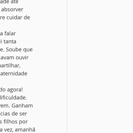
ade até 
 absorver 
e cuidar de 
 falar 
 tanta 
e. Soube que 
savam ouvir 
rtilhar, 
maternidade 
do agora!
ificuldade. 
ivem. Ganham 
cias de ser 
 filhos por 
da vez, amanhã 