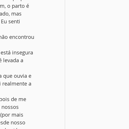
m, o parto é 
ado, mas 
Eu senti 
 não encontrou 
está insegura 
 levada a 
 
a que ouvia e 
i realmente a 
pois de me 
 nossos 
(por mais 
esde nosso 