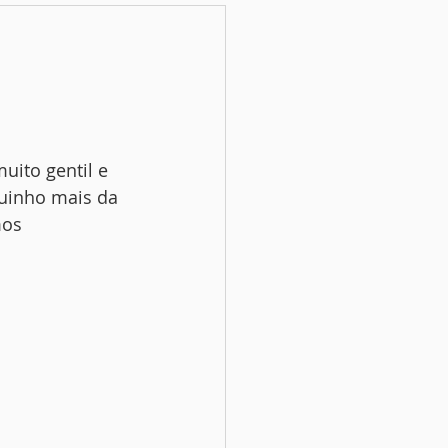
uito gentil e 
uinho mais da 
mos 