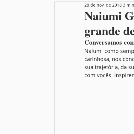
28 de nov. de 2018
3 min
Nutrição
Festas
Mamãe
Naiumi G
grande de
Conversamos com 
Naiumi como sempr
carinhosa, nos con
sua trajetória, da 
com vocês. Inspirem