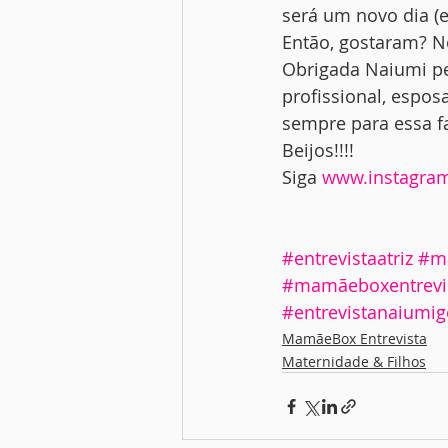
será um novo dia (
Então, gostaram? 
Obrigada Naiumi pe
profissional, espo
sempre para essa fa
Beijos!!!!
Siga 
www.instagr
#entrevistaatriz
#ma
#mamãeboxentrevi
#entrevistanaiumig
MamãeBox Entrevista
Maternidade & Filhos