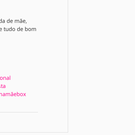
da de mãe, 
e tudo de bom 
onal
sta
mamãebox