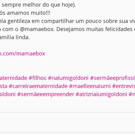
e sempre melhor do que hoje).
Nós amamos muito!!!
la gentileza em compartilhar um pouco sobre sua vi
sa com o @mamaebox. Desejamos muitas felicidades 
mília linda.
am.com/mamaebox
ternidade
#filhos
#naiumigoldoni
#sermãeeprofissi
sta
#carreiraematernidade
#maelleenaiumi
#entrevi
oldoni
#sermãeeempreender
#atriznaiumigoldoni
#