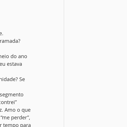
e.
ogramada? 
meio do ano 
eu estava 
rnidade? Se 
 segmento 
ontrei” 
z. Amo o que 
“me perder”, 
ar tempo para 