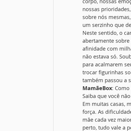
corpo, nossas emoçõ
nossas prioridades
sobre nós mesmas,
um serzinho que d
Neste sentido, o ca
abertamente sobre 
afinidade com milh
não estava só. Sou
para acalmarem seu
trocar figurinhas s
também passou a se
MamãeBox
: Como
Saiba que você não 
Em muitas casas, 
força. As dificuldad
mãe cada vez maiore
perto, tudo vale a 