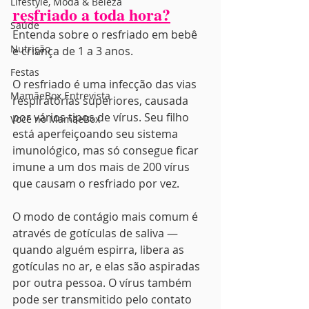
Lifestyle, Moda & Beleza
resfriado a toda hora?
Saúde
Entenda sobre o resfriado em bebê 
Nutrição
e criança de 1 a 3 anos.
Festas
O resfriado é uma infecção das vias 
MamãeBox Entrevista
respiratórias superiores, causada 
por vários tipos de vírus. Seu filho 
Você no MamãeBox
está aperfeiçoando seu sistema 
imunológico, mas só consegue ficar 
imune a um dos mais de 200 vírus 
que causam o resfriado por vez.
O modo de contágio mais comum é 
através de gotículas de saliva — 
quando alguém espirra, libera as 
gotículas no ar, e elas são aspiradas 
por outra pessoa. O vírus também 
pode ser transmitido pelo contato 