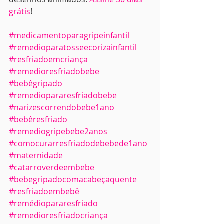
grátis
!
#medicamentoparagripeinfantil
#remedioparatosseecorizainfantil
#resfriadoemcriança
#remedioresfriadobebe
#bebêgripado
#remediopararesfriadobebe
#narizescorrendobebe1ano
#bebêresfriado
#remediogripebebe2anos
#comocurarresfriadodebebede1ano
#maternidade
#catarroverdeembebe
#bebegripadocomacabeçaquente
#resfriadoembebê
#remédiopararesfriado
#remedioresfriadocriança