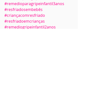
#remedioparagripeinfantil3anos
#resfriadosembebês
#criançacomresfriado
#resfriadoemcrianças
#remediogripeinfantil2anos
#remedioparagripeembebe
#resfriados
Maternidade & Filhos
Saúde
Posts recentes
Ver tudo