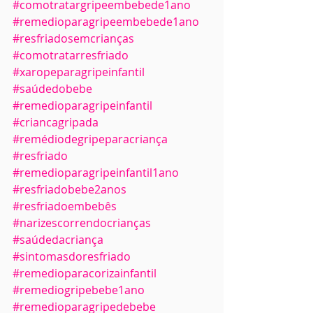
#comotratargripeembebede1ano
#remedioparagripeembebede1ano
#resfriadosemcrianças
#comotratarresfriado
#xaropeparagripeinfantil
#saúdedobebe
#remedioparagripeinfantil
#criancagripada
#remédiodegripeparacriança
#resfriado
#remedioparagripeinfantil1ano
#resfriadobebe2anos
#resfriadoembebês
#narizescorrendocrianças
#saúdedacriança
#sintomasdoresfriado
#remedioparacorizainfantil
#remediogripebebe1ano
#remedioparagripedebebe