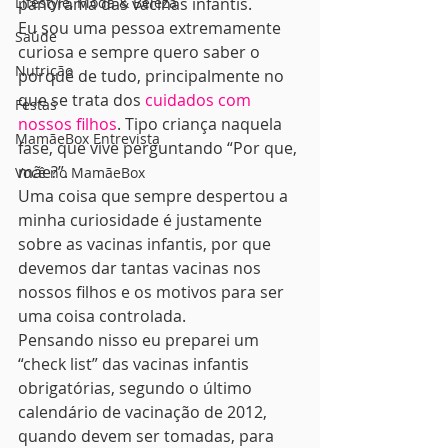
Lifestyle, Moda & Beleza
panorama das vacinas infantis.  
Eu sou uma pessoa extremamente 
Saúde
curiosa e sempre quero saber o 
Nutrição
porquê de tudo, principalmente no 
que se trata dos 
cuidados com 
Festas
nossos filhos
. Tipo criança naquela 
MamãeBox Entrevista
fase, que vive perguntando “Por que, 
mãe?”.  
Você no MamãeBox
Uma coisa que sempre despertou a 
minha curiosidade é justamente 
sobre as vacinas infantis, por que 
devemos dar tantas vacinas nos 
nossos filhos e os motivos para ser 
uma coisa controlada. 
Pensando nisso eu preparei um 
“check list” das vacinas infantis 
obrigatórias, segundo o último 
calendário de vacinação de 2012, 
quando devem ser tomadas, para 