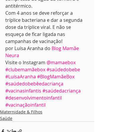
antitérmico. 
Com 4 anos se deve reforçar a 
tríplice bacteriana e dar a segunda 
dose da tríplice viral. E não se 
esqueça de ficar ligada nas 
campanhas de vacinação! 
por Luísa Aranha do 
Blog Mamãe 
Neura
Visite o Instagram 
@mamaebox
#clubemamãebox
#saúdedobebe
#LuísaAranha
#BlogMamãeBox
#saúdedobebêedacriança
#vacinasinfantis
#saúdedacriança
#desenvolvimentoinfantil
#vacinaçãoinfantil
Maternidade & Filhos
Saúde