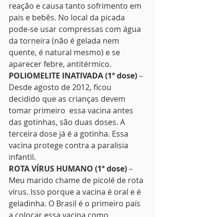
reação e causa tanto sofrimento em 
pais e bebês. No local da picada 
pode-se usar compressas com água 
da torneira (não é gelada nem 
quente, é natural mesmo) e se 
aparecer febre, antitérmico. 
POLIOMELITE INATIVADA (1ª dose)
 – 
Desde agosto de 2012, ficou 
decidido que as crianças devem 
tomar primeiro  essa vacina antes 
das gotinhas, são duas doses. A 
terceira dose já é a gotinha. Essa 
vacina protege contra a paralisia 
infantil. 
ROTA VÍRUS HUMANO (1ª dose)
 – 
Meu marido chame de picolé de rota 
vírus. Isso porque a vacina é oral e é 
geladinha. O Brasil é o primeiro país 
a colocar essa vacina como 