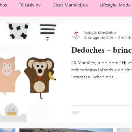
lhos
Tô Grávida
Dicas MamãeBox
Lifestyle, Moda
Box Entrevista
Você no MamãeBox
Redação MamãeBox
20 de ago. de 2014
2 min de 
Dedoches – brinc
Oi Mamães, tudo bem? Hj vo
brincadeiras infantis e cois
interesse lúdico nos...