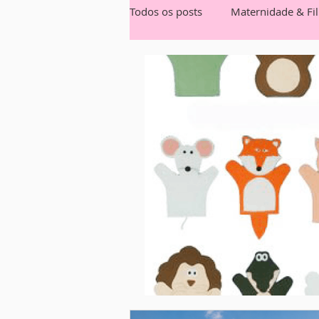
Todos os posts
Maternidade & Fi
Nutrição
Festas
Mamãe