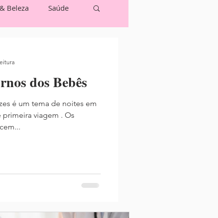
 & Beleza
Saúde
eitura
rnos dos Bebês
 primeira viagem . Os
cem...