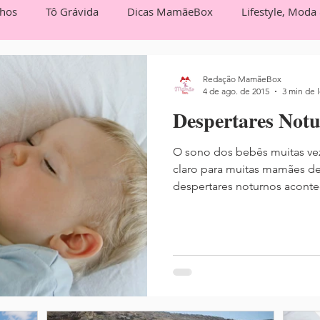
lhos
Tô Grávida
Dicas MamãeBox
Lifestyle, Moda
Box Entrevista
Você no MamãeBox
Redação MamãeBox
4 de ago. de 2015
3 min de l
Despertares Notu
O sono dos bebês muitas vezes é um tema de noites em
claro para muitas mamães de
despertares noturnos aconte