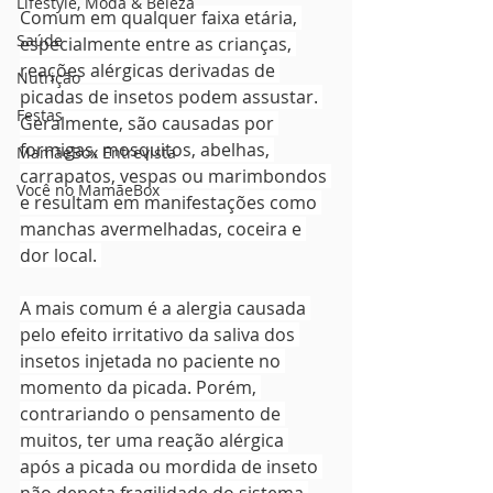
Lifestyle, Moda & Beleza
Comum em qualquer faixa etária, 
Saúde
especialmente entre as crianças, 
reações alérgicas derivadas de 
Nutrição
picadas de insetos podem assustar. 
Festas
Geralmente, são causadas por 
formigas, mosquitos, abelhas, 
MamãeBox Entrevista
carrapatos, vespas ou marimbondos 
Você no MamãeBox
e resultam em manifestações como 
manchas avermelhadas, coceira e 
dor local. 
A mais comum é a alergia causada 
pelo efeito irritativo da saliva dos 
insetos injetada no paciente no 
momento da picada. Porém, 
contrariando o pensamento de 
muitos, ter uma reação alérgica 
após a picada ou mordida de inseto 