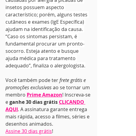
causadas por alergia a picadas de 
insetos possuem aspecto 
característico; porém, alguns testes 
cutâneos e exames (IgE Específica) 
ajudam na identificação da causa. 
“Caso os sintomas persistam, é 
fundamental procurar um pronto-
socorro. Esteja atento e busque 
ajuda médica para tratamento 
adequado”, finaliza o alergologista.
Você também pode ter 
frete grátis e 
promoções exclusivas
 ao se tornar um 
membro 
Prime Amazon
! Inscreva-se 
e 
ganhe 30 dias grátis 
CLICANDO 
AQUI
. A assinatura garante entrega 
mais rápida, acesso a filmes, séries e 
desenhos animados.
Assine 30 dias grátis
!