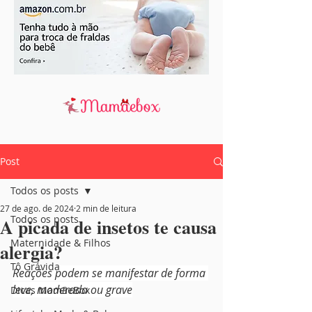
Post
Todos os posts
27 de ago. de 2024
2 min de leitura
Todos os posts
A picada de insetos te causa
Maternidade & Filhos
alergia?
Tô Grávida
Reações podem se manifestar de forma 
leve, moderada ou grave
Dicas MamãeBox