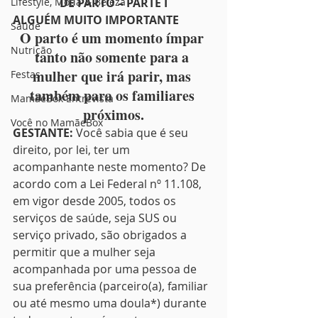
Lifestyle, Moda & Beleza
DE PARTO – PARTE I
ALGUÉM MUITO IMPORTANTE
Saúde
O parto é um momento ímpar 
Nutrição
tanto não somente para a 
mulher que irá parir, mas 
Festas
também para os familiares 
MamãeBox Entrevista
próximos.
Você no MamãeBox
GESTANTE:
 Você sabia que é seu 
direito, por lei, ter um 
acompanhante neste momento? De 
acordo com a Lei Federal nº 11.108, 
em vigor desde 2005, todos os 
serviços de saúde, seja SUS ou 
serviço privado, são obrigados a 
permitir que a mulher seja 
acompanhada por uma pessoa de 
sua preferência (parceiro(a), familiar 
ou até mesmo uma doula*) durante 