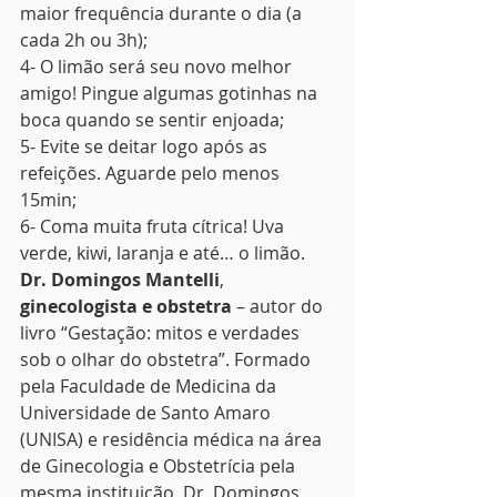
maior frequência durante o dia (a 
cada 2h ou 3h);
4- O limão será seu novo melhor 
amigo! Pingue algumas gotinhas na 
boca quando se sentir enjoada;
5- Evite se deitar logo após as 
refeições. Aguarde pelo menos 
15min;
6- Coma muita fruta cítrica! Uva 
verde, kiwi, laranja e até… o limão.
Dr. Domingos Mantelli
, 
ginecologista e obstetra
 – autor do 
livro “Gestação: mitos e verdades 
sob o olhar do obstetra”. Formado 
pela Faculdade de Medicina da 
Universidade de Santo Amaro 
(UNISA) e residência médica na área 
de Ginecologia e Obstetrícia pela 
mesma instituição. Dr. Domingos 