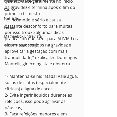
Lifestyle, Moda & Beleza
que acontece geralmente no início 
da gravidez e termina após o fim do 
Saúde
primeiro trimestre.
Nutrição
“O incômodo é sério e causa 
bastante desconforto para muitas, 
Festas
por isso trouxe algumas dicas 
MamãeBox Entrevista
práticas do que fazer para ALIVIAR os 
sintomas, os enjoos na gravidez e 
Você no MamãeBox
aproveitar a gestação com mais 
tranquilidade,” explica Dr. Domingos 
Mantelli, ginecologista e obstetra.
1- Mantenha-se hidratada! Vale água, 
sucos de frutas (especialmente 
cítricas) e água de coco;
2- Evite ingerir líquidos durante as 
refeições, isso pode agravar as 
náuseas;
3- Faça refeições menores e em 