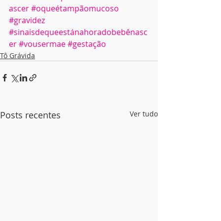
ascer
#oqueétampãomucoso
#gravidez
#sinaisdequeestánahoradobebênasc
er
#vousermae
#gestação
Tô Grávida
Posts recentes
Ver tudo