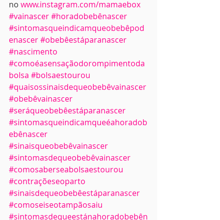
no 
www.instagram.com/mamaebox
#vainascer
#horadobebênascer
#sintomasqueindicamqueobebêpod
enascer
#obebêestáparanascer
#nascimento
#comoéasensaçãodorompimentoda
bolsa
#bolsaestourou
#quaisossinaisdequeobebêvainascer
#obebêvainascer
#seráqueobebêestáparanascer
#sintomasqueindicamqueéahoradob
ebênascer
#sinaisqueobebêvainascer
#sintomasdequeobebêvainascer
#comosaberseabolsaestourou
#contraçõeseoparto
#sinaisdequeobebêestáparanascer
#comoseiseotampãosaiu
#sintomasdequeestánahoradobebên