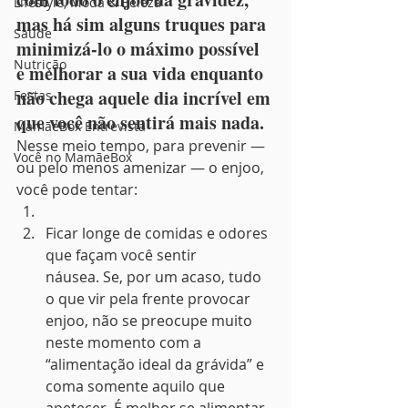
Lifestyle, Moda & Beleza
mas há sim alguns truques para 
Saúde
minimizá-lo o máximo possível 
Nutrição
e melhorar a sua vida enquanto 
não chega aquele dia incrível em 
Festas
que você não sentirá mais nada.
MamãeBox Entrevista
Nesse meio tempo, para prevenir — 
Você no MamãeBox
ou pelo menos amenizar — o enjoo, 
você pode tentar:
Ficar longe de comidas e odores 
que façam você sentir 
náusea. Se, por um acaso, tudo 
o que vir pela frente provocar 
enjoo, não se preocupe muito 
neste momento com a 
“alimentação ideal da grávida” e 
coma somente aquilo que 