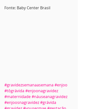
Fonte: Baby Center Brasil
#gravidezsemanaasemana
#enjoo
#tôgrávida
#enjoonagravidez
#maternidade
#náuseanagravidez
#enjoosnagravidez
#grávida
#gravidez
#vousermae
#gestação