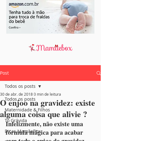
Post
Todos os posts
30 de abr. de 2018
3 min de leitura
Todos os posts
O enjoo na gravidez: existe
Maternidade & Filhos
alguma coisa que alivie ?
Tô Grávida
Infelizmente, não existe uma 
fórmula mágica para acabar 
Dicas MamãeBox
com todo o enjoo da gravidez, 