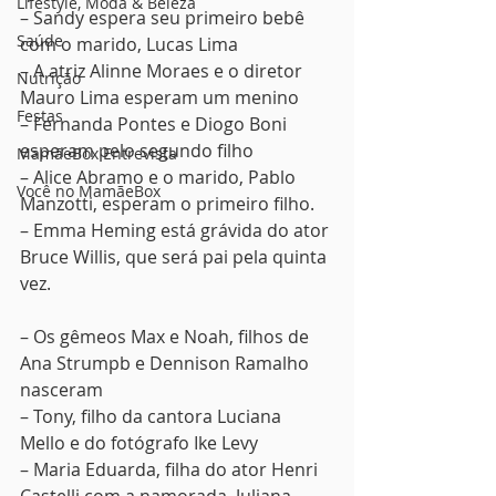
Lifestyle, Moda & Beleza
– Sandy espera seu primeiro bebê 
Saúde
com o marido, Lucas Lima
– A atriz Alinne Moraes e o diretor 
Nutrição
Mauro Lima esperam um menino
Festas
– Fernanda Pontes e Diogo Boni 
esperam pelo segundo filho
MamãeBox Entrevista
– Alice Abramo e o marido, Pablo 
Você no MamãeBox
Manzotti, esperam o primeiro filho.
– Emma Heming está grávida do ator 
Bruce Willis, que será pai pela quinta 
vez.
– Os gêmeos Max e Noah, filhos de 
Ana Strumpb e Dennison Ramalho 
nasceram
– Tony, filho da cantora Luciana 
Mello e do fotógrafo Ike Levy
– Maria Eduarda, filha do ator Henri 