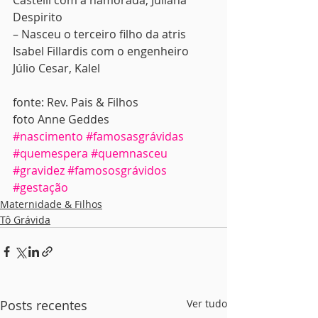
Castelli com a namorada, Juliana 
Despirito
– Nasceu o terceiro filho da atris 
Isabel Fillardis com o engenheiro 
Júlio Cesar, Kalel
fonte: Rev. Pais & Filhos
foto Anne Geddes
#nascimento
#famosasgrávidas
#quemespera
#quemnasceu
#gravidez
#famososgrávidos
#gestação
Maternidade & Filhos
Tô Grávida
Posts recentes
Ver tudo