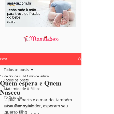
Post
Todos os posts
12 de fev. de 2014
1 min de leitura
Todos os posts
Quem espera e Quem
Maternidade & Filhos
Nasceu
Tô Grávida
– Julia Roberts e o marido, também 
ator, Danny Moder, esperam seu 
Dicas MamãeBox
quarto filho