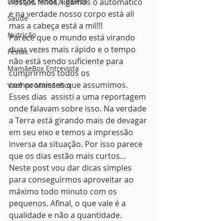
Lifestyle, Moda & Beleza
nossos filhos, ligamos o automático 
e na verdade nosso corpo está ali 
Saúde
mas a cabeça está a mil!!!
Nutrição
Parece que o mundo está virando 
duas vezes mais rápido e o tempo 
Festas
não está sendo suficiente para 
MamãeBox Entrevista
cumprirmos todos os 
compromissos que assumimos. 
Você no MamãeBox
Esses dias  assisti a uma reportagem 
onde falavam sobre isso. Na verdade 
a Terra está girando mais de devagar 
em seu eixo e temos a impressão 
inversa da situação. Por isso parece 
que os dias estão mais curtos…
Neste post vou dar dicas simples 
para conseguirmos aproveitar ao 
máximo todo minuto com os 
pequenos. Afinal, o que vale é a 
qualidade e não a quantidade.