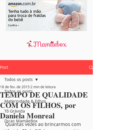
Post
Todos os posts
18 de fev. de 2015
2 min de leitura
Todos os posts
TEMPO DE QUALIDADE
Maternidade & Filhos
COM OS FILHOS, por
Tô Grávida
Daniela Monreal
Dicas MamãeBox
Quantas vezes ao brincarmos com 