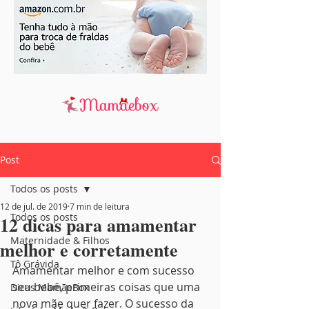
Post
Todos os posts
12 de jul. de 2019
7 min de leitura
Todos os posts
12 dicas para amamentar
Maternidade & Filhos
melhor e corretamente
Tô Grávida
Amamentar melhor e com sucesso 
seu bebê, primeiras coisas que uma 
Dicas MamãeBox
nova mãe quer fazer. O sucesso da 