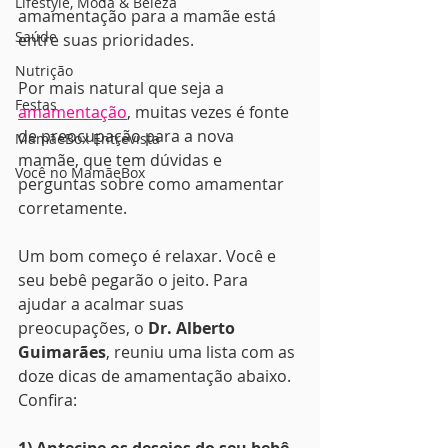
Lifestyle, Moda & Beleza
amamentação para a mamãe está 
Saúde
entre suas prioridades.  
Nutrição
Por mais natural que seja a 
Festas
amamentação
, muitas vezes é fonte 
de preocupação para a nova 
MamãeBox Entrevista
mamãe, que tem dúvidas e 
Você no MamãeBox
perguntas sobre como amamentar 
corretamente. 
Um bom começo é relaxar. Você e 
seu bebê pegarão o jeito. Para 
ajudar a acalmar suas 
preocupações, o 
Dr. Alberto 
Guimarães
, reuniu uma lista com
as 
doze dicas de amamentação abaixo. 
Confira: 